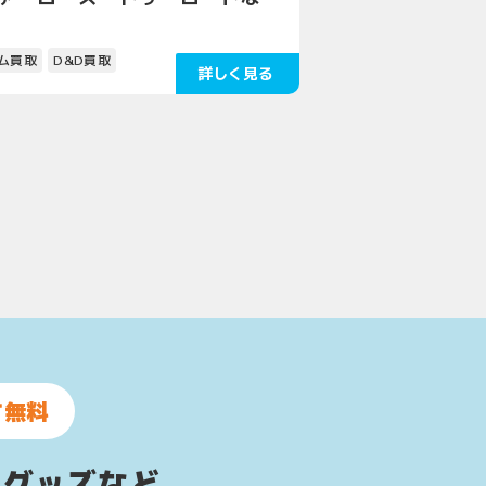
ム買取
D&D買取
て無料
ムグッズなど