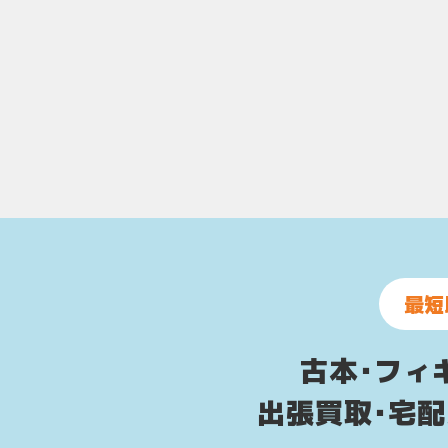
最短
古本･フィ
出張買取･宅