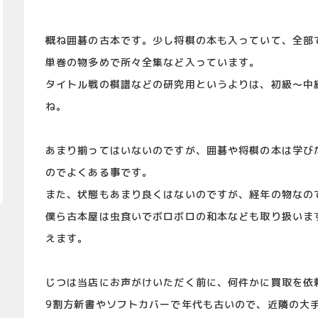
概ね囲碁の古本です。少し将棋の本も入っていて、全部で
単巻の物多めで所々全集など入っています。
タイトル戦の棋譜などの研究用というよりは、初級～中
ね。
あまり揃ってはいないのですが、囲碁や将棋の本は学び
のでよくある事です。
また、状態もあまり良くはないのですが、経年の物なの
僕ら古本屋は虫食いでボロボロの和本なども取り扱いま
えます。
じつは当店にお声がけいただく前に、何件かに買取を依
9割方新書やソフトカバーで年代も古いので、近隣の大