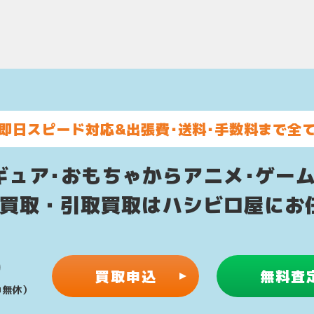
即日スピード対応&
出張費･送料･手数料まで全
ギュア･おもちゃからアニメ･ゲー
配買取・引取買取はハシビロ屋にお
0
買取申込
無料査
年中無休）