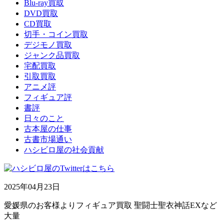
Blu-ray買取
DVD買取
CD買取
切手・コイン買取
デジモノ買取
ジャンク品買取
宅配買取
引取買取
アニメ評
フィギュア評
書評
日々のこと
古本屋の仕事
古書市場通い
ハシビロ屋の社会貢献
2025年04月23日
愛媛県のお客様よりフィギュア買取 聖闘士聖衣神話EXなど
大量