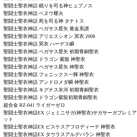
聖闘士聖衣神話 眠りを司る神ヒュプノス
聖闘士聖衣神話 ベヌウ耀火
聖闘士聖衣神話 死を司る神 タナトス
聖闘士聖衣神話 ペガサス星矢 黄金系譜
聖闘士聖衣神話 アリエスシオン 冥衣 2008
聖闘士聖衣神話 冥衣 ハーデス瞬
聖闘士聖衣神話 ペガサス星矢 初期青銅聖衣
聖闘士聖衣神話 ドラゴン 紫龍 神聖衣
聖闘士聖衣神話 ペガサス星矢 神聖衣
聖闘士聖衣神話 フェニックス一輝 神聖衣
聖闘士聖衣神話 アンドロメダ瞬 神聖衣
聖闘士聖衣神話 キグナス氷河 初期青銅聖衣
聖闘士聖衣神話 ドラゴン紫龍初期青銅聖衣
超合金 RZ-041 ライガーゼロ
聖闘士聖衣神話EX ジェミニサガ(神聖衣)サガサーガプレミ
ット
聖闘士聖衣神話EX ピスケスアフロディーテ 神聖衣
聖闘士聖衣神話EX タウラスアルデバラン 神聖衣