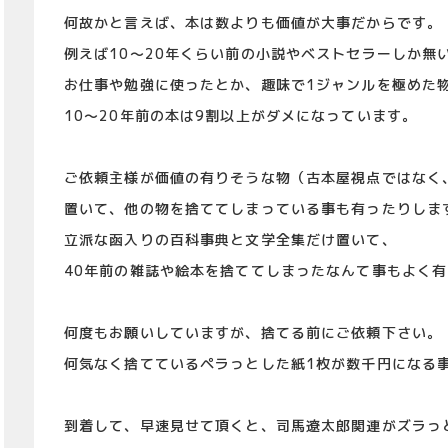
何故かと言えば、本は数よりも価値が大事だからです。
例えば10～20年くらい前の小説やベストセラーしか無
お仕事や勉強に使ったとか、趣味で1ジャンルを極めた
10～20年前の本は9割以上がダメになっています。
ご依頼主様が価値の有りそうな物（古本屋視点ではなく
置いて、他の物を捨ててしまっている事も有ったりしま
立派な函入りの百科事典と文学全集だけ置いて、
40年前の雑誌や絵本を捨ててしまったなんて事もよく
何度もお願いしていますが、捨てる前にご依頼下さい。
何気なく捨てているペラっとした紙1枚が数千円になる
到着して、早速見せて頂くと、司馬遼太郎関連がズラっ