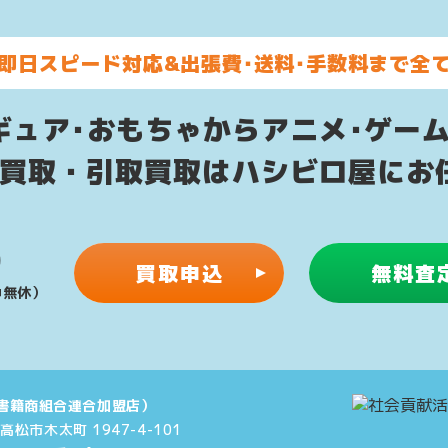
即日スピード対応&
出張費･送料･手数料まで全
ギュア･おもちゃからアニメ･ゲー
配買取・引取買取はハシビロ屋にお
0
買取申込
無料査
年中無休）
書籍商組合連合加盟店）
県高松市木太町 1947-4-101