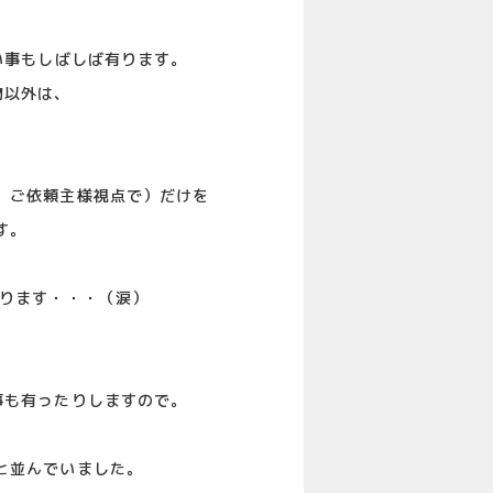
い事もしばしば有ります。
物以外は、
、ご依頼主様視点で）だけを
す。
有ります・・・（涙）
事も有ったりしますので。
と並んでいました。