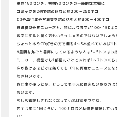
高さ180センチ、横幅90センチの一般的な本棚に
コミックを2列で詰め込むと約200～250キロ
CDや単行本や写真集を詰め込むと約300～400キロ
鉄道模型やミニカーだと、物によりますが100~150キ
数字にすると驚く方もいらっしゃるのではないでしょう
ちょっと本やCD好きの方で棚を4～5本並べていれば1
6畳間を丸ごと書庫にしているような人は3~5トンはお
ミニカー、模型でも1部屋丸ごとであれば1～2トンくら
床が抜けるほどでは無くても（年に何度かニュースにな
勿体無いです。
お仕事で使うとか、どうしても手元に置きたい物以外は
思います。
もしも管理しきれなくなっていれば尚更ですね。
店主は年に1回くらい、100キロほど私物を整理してい
い）