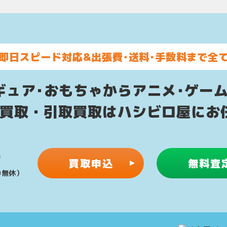
即日スピード対応&
出張費･送料･手数料まで全
ギュア･おもちゃからアニメ･ゲー
配買取・引取買取はハシビロ屋にお
0
買取申込
無料査
年中無休）