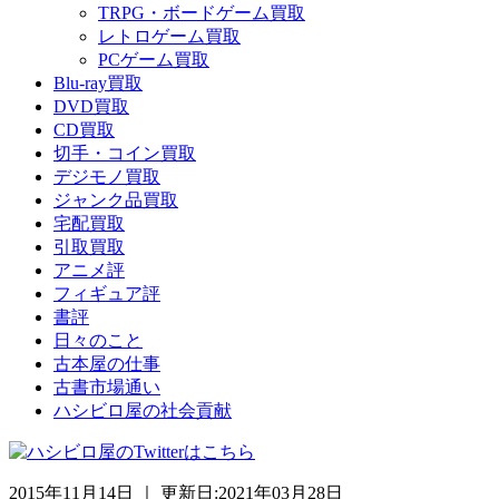
TRPG・ボードゲーム買取
レトロゲーム買取
PCゲーム買取
Blu-ray買取
DVD買取
CD買取
切手・コイン買取
デジモノ買取
ジャンク品買取
宅配買取
引取買取
アニメ評
フィギュア評
書評
日々のこと
古本屋の仕事
古書市場通い
ハシビロ屋の社会貢献
2015年11月14日 ｜ 更新日:2021年03月28日