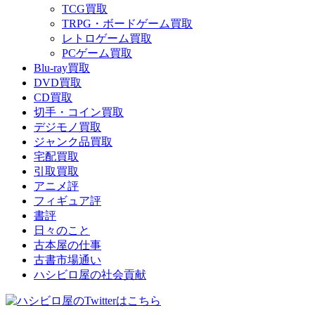
TCG買取
TRPG・ボードゲーム買取
レトロゲーム買取
PCゲーム買取
Blu-ray買取
DVD買取
CD買取
切手・コイン買取
デジモノ買取
ジャンク品買取
宅配買取
引取買取
アニメ評
フィギュア評
書評
日々のこと
古本屋の仕事
古書市場通い
ハシビロ屋の社会貢献