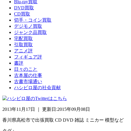
Blu-ray買取
DVD買取
CD買取
切手・コイン買取
デジモノ買取
ジャンク品買取
宅配買取
引取買取
アニメ評
フィギュア評
書評
日々のこと
古本屋の仕事
古書市場通い
ハシビロ屋の社会貢献
2013年11月17日 ｜ 更新日:2015年09月08日
香川県高松市で出張買取 CD DVD 雑誌 ミニカー 模型など
タグ :