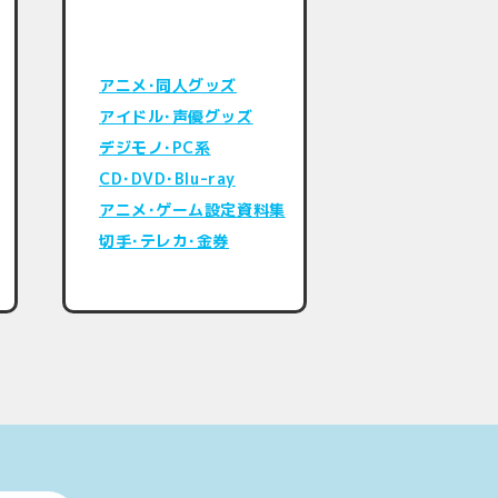
アニメ･同人グッズ
アイドル･声優グッズ
デジモノ･PC系
CD･DVD･Blu-ray
アニメ･ゲーム設定資料集
切手･テレカ･金券