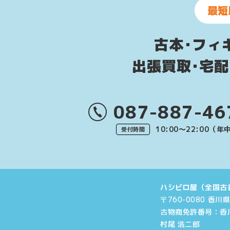
最短
古本･フィ
出張買取･宅
087-887-46
10:00〜22:00（
受付時間
ハシビロ屋（全国古
〒760-0080 香川
古物商免許番号：
香
村尾 浩二郎