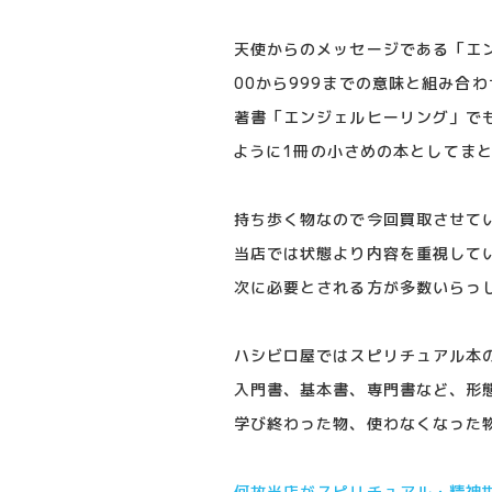
天使からのメッセージである「エ
00から999までの意味と組み合
著書「エンジェルヒーリング」で
ように1冊の小さめの本としてま
持ち歩く物なので今回買取させて
当店では状態より内容を重視して
次に必要とされる方が多数いらっ
ハシビロ屋ではスピリチュアル本
入門書、基本書、専門書など、形態
学び終わった物、使わなくなった
何故当店がスピリチュアル・精神