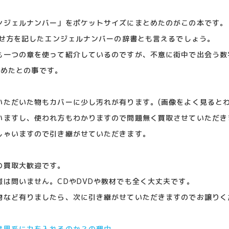
ンジェルナンバー」をポケットサイズにまとめたのがこの本です。
わせ方を記したエンジェルナンバーの辞書とも言えるでしょう。
も一つの章を使って紹介しているのですが、不意に街中で出会う数
とめたとの事です。
いただいた物もカバーに少し汚れが有ります。(画像をよく見るとわ
いますし、使われ方もわかりますので問題無く買取させていただき
しゃいますので引き継がせていただきます。
の買取大歓迎です。
は問いません。CDやDVDや教材でも全く大丈夫です。
物など有りましたら、次に引き継がせていただきますのでお譲りく
世界系に力を入れるのか？の理由