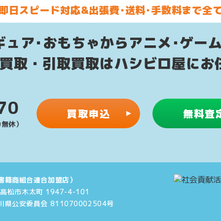
即日スピード対応&
出張費･送料･手数料まで全
ギュア･おもちゃからアニメ･ゲー
配買取・引取買取はハシビロ屋にお
70
買取申込
無料査
年中無休）
書籍商組合連合加盟店）
県高松市木太町 1947-4-101
川県公安委員会 811070002504号