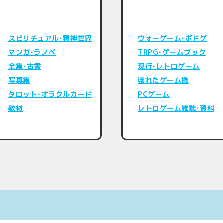
スピリチュアル･精神世界
ウォーゲーム･ボドゲ
マンガ･ラノベ
TRPG･ゲームブック
全集･古書
現行･レトロゲーム
写真集
壊れたゲーム機
タロット･オラクルカード
PCゲーム
教材
レトロゲーム雑誌･資料