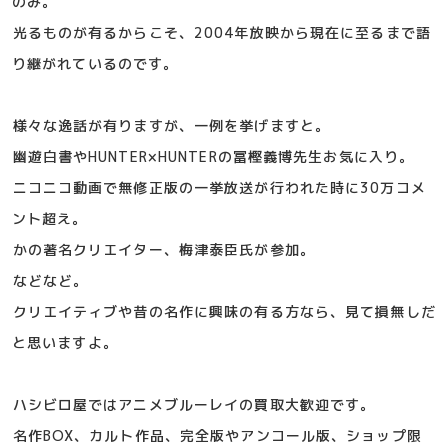
のみ。
光るものが有るからこそ、2004年放映から現在に至るまで語
り継がれているのです。
様々な逸話が有りますが、一例を挙げますと。
幽遊白書やHUNTER×HUNTERの冨樫義博先生お気に入り。
ニコニコ動画で無修正版の一挙放送が行われた時に30万コメ
ント超え。
かの著名クリエイター、梅津泰臣氏が参加。
などなど。
クリエイティブや昔の名作に興味の有る方なら、見て損無しだ
と思いますよ。
ハシビロ屋ではアニメブルーレイの買取大歓迎です。
名作BOX、カルト作品、完全版やアンコール版、ショップ限