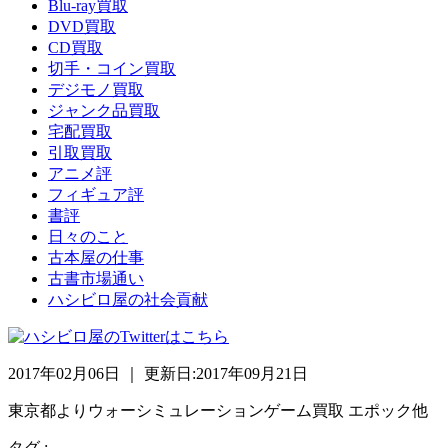
Blu-ray買取
DVD買取
CD買取
切手・コイン買取
デジモノ買取
ジャンク品買取
宅配買取
引取買取
アニメ評
フィギュア評
書評
日々のこと
古本屋の仕事
古書市場通い
ハシビロ屋の社会貢献
2017年02月06日 ｜ 更新日:2017年09月21日
東京都よりウォーシミュレーションゲーム買取 エポック他
タグ :