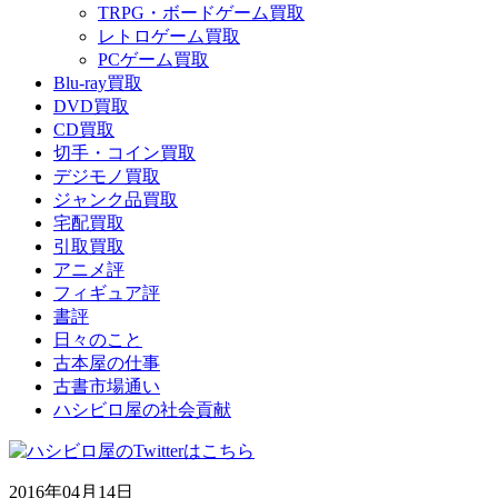
TRPG・ボードゲーム買取
レトロゲーム買取
PCゲーム買取
Blu-ray買取
DVD買取
CD買取
切手・コイン買取
デジモノ買取
ジャンク品買取
宅配買取
引取買取
アニメ評
フィギュア評
書評
日々のこと
古本屋の仕事
古書市場通い
ハシビロ屋の社会貢献
2016年04月14日